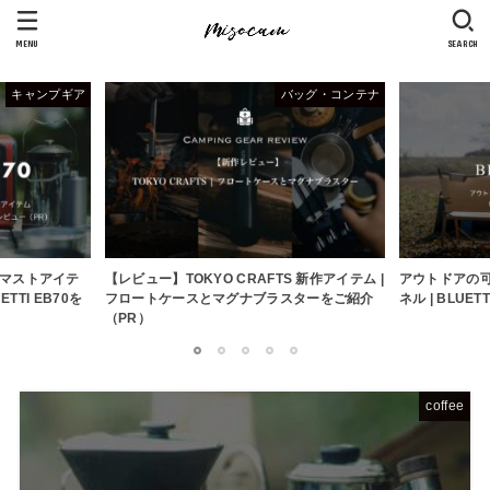
MENU
SEARCH
キャンプギア
バッグ・コンテナ
マストアイテ
【レビュー】TOKYO CRAFTS 新作アイテム |
アウトドアの
TTI EB70を
フロートケースとマグナブラスターをご紹介
ネル | BLUE
（PR）
1
2
3
4
5
coffee