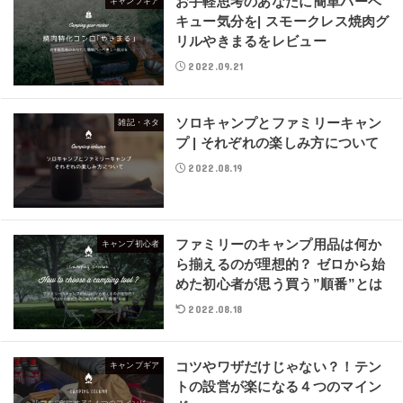
お手軽思考のあなたに簡単バーベ
キャンプギア
キュー気分を| スモークレス焼肉グ
リルやきまるをレビュー
2022.09.21
ソロキャンプとファミリーキャン
雑記・ネタ
プ | それぞれの楽しみ方について
2022.08.19
ファミリーのキャンプ用品は何か
キャンプ初心者
ら揃えるのが理想的？ ゼロから始
めた初心者が思う買う”順番”とは
2022.08.18
コツやワザだけじゃない？！テン
キャンプギア
トの設営が楽になる４つのマイン