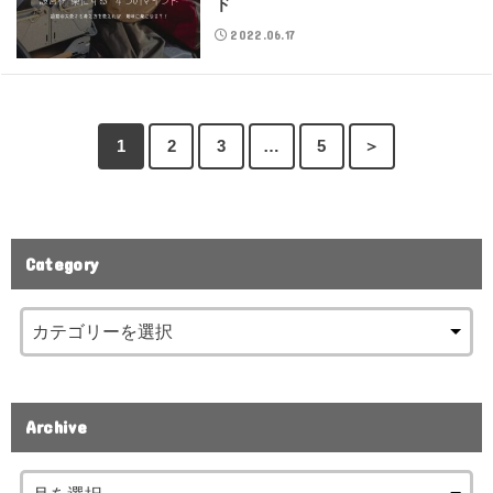
ド
2022.06.17
1
2
3
…
5
＞
Category
Archive