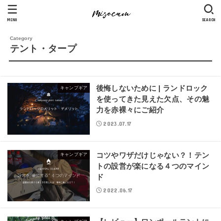
MENU
SEARCH
テント・タープ
後悔しないために | ランドロック
キャンプギア
を使ってきた見えた欠点、その魅
力を赤裸々にご紹介
2023.07.17
コツやワザだけじゃない？！テン
キャンプギア
トの設営が楽になる４つのマイン
ド
2022.06.17